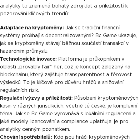
analytiky to znamená bohatý zdroj dat a příležitostí k
pozorování klíčových trendů:
Adaptace na kryptoměny:
Jak se tradiční finanční
systémy prolínají s decentralizovanými? Bc Game ukazuje,
jak se kryptoměny stávají běžnou součástí transakcí v
hazardním průmyslu.
Technologické inovace:
Platforma je průkopníkem v
oblasti „provably fair“ her, což je koncept založený na
blockchainu, který zajišťuje transparentnost a férovost
výsledků. To je klíčové pro důvěru hráčů a snižování
regulačních rizik.
Regulační výzvy a příležitosti:
Působení kryptoměnových
kasin v různých jurisdikcích, včetně té české, je komplexní
téma. Jak se Bc Game vyrovnává s lokálními regulacemi a
jaké modely licencování a compliance uplatňuje, je pro
analytiky cenným poznatkem.
Chování spotřebitelů:
Kdo jsou hráči kryptoměnových