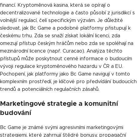
financí. Kryptoměnová kasina, která se opírají o
decentralizované technologie a často působí z jurisdikcí s
volnější regulací, čelí specifickým výzvám. Je důležité
sledovat, jak Bc Game a podobné platformy přistupují k
českému trhu. Zda se snaží získat lokální licenci, zda
omezují přístup českým hráčům nebo zda se spoléhají na
mezinárodní licence (např. Curacao). Analýza těchto
přístupů může poskytnout cenné informace o budoucím
vývoji regulace kryptoměnového hazardu v ČR a EU.
Pochopení, jak platformy jako Bc Game navigují v tomto
komplexním prostředí, je klíčové pro předvídání budoucích
trendů a potenciálních regulačních zásahů.
Marketingové strategie a komunitní
budování
Bc Game je známé svými agresivními marketingovými
strategiemi, které zahrnují štědré bonusy, propagační