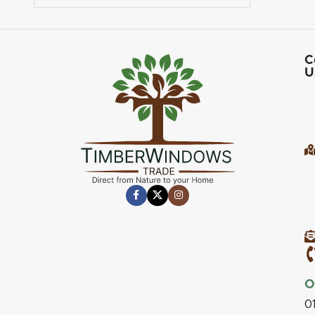
C
U
O
0