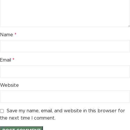
Name
*
Email
*
Website
Save my name, email, and website in this browser for
the next time I comment.