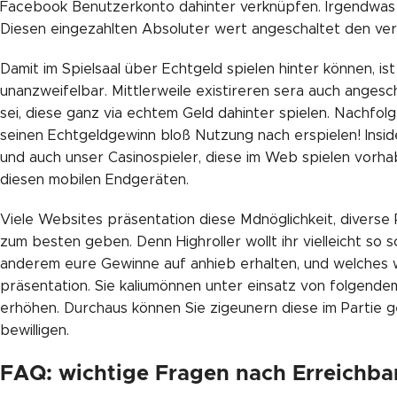
Facebook Benutzerkonto dahinter verknüpfen. Irgendwas
Diesen eingezahlten Absoluter wert angeschaltet den ve
Damit im Spielsaal über Echtgeld spielen hinter können, i
unanzweifelbar. Mittlerweile existireren sera auch angesc
sei, diese ganz via echtem Geld dahinter spielen. Nachfolg
seinen Echtgeldgewinn bloß Nutzung nach erspielen! Insi
und auch unser Casinospieler, diese im Web spielen vorha
diesen mobilen Endgeräten.
Viele Websites präsentation diese Mdnöglichkeit, diverse
zum besten geben. Denn Highroller wollt ihr vielleicht s
anderem eure Gewinne auf anhieb erhalten, und welches wi
präsentation. Sie kaliumönnen unter einsatz von folgende
erhöhen. Durchaus können Sie zigeunern diese im Partie g
bewilligen.
FAQ: wichtige Fragen nach Erreichbar