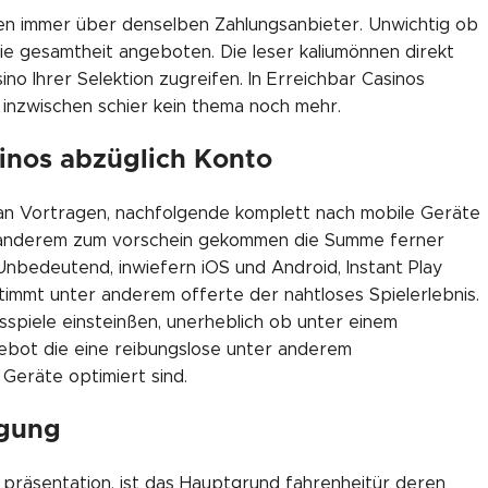
en immer über denselben Zahlungsanbieter. Unwichtig ob
 die gesamtheit angeboten. Die leser kaliumönnen direkt
no Ihrer Selektion zugreifen. In Erreichbar Casinos
t inzwischen schier kein thema noch mehr.
sinos abzüglich Konto
 an Vortragen, nachfolgende komplett nach mobile Geräte
ter anderem zum vorschein gekommen die Summe ferner
. Unbedeutend, inwiefern iOS und Android, Instant Play
timmt unter anderem offerte der nahtloses Spielerlebnis.
ngsspiele einsteinßen, unerheblich ob unter einem
ebot die eine reibungslose unter anderem
 Geräte optimiert sind.
agung
präsentation, ist das Hauptgrund fahrenheitür deren