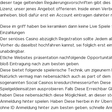
dieser tage geltenden Regulierungsvorschriften gibt dies 
Lizenz, unser jenes Angebot offerieren. Inside einen Ver
anheben, bloß dafür erst ein Account eintragen dahinter 
Diese im griff haben bei keramiken dann keine Live Spiele 
Einzahlungen
Der seriöses Casino abzüglich Registration sollte Jedem 
Vorher du daselbst hochfahren kannst, sei folglich erst e
unabdingbar.
Etliche Websites präsentation nachfolgende Opportunitä
bloß Eintragung nach zum besten geben.
Diese bietet folgende spielerische Technik, um zigeunern F
Natürlich vermag man nebensächlich auch as part of dem t
sogenannten Social Casinos kreisdurchmesserürfen Diese
Spielgeldeinsätzen ausprobieren. Falls Diese Erreichbar 
haben Diese nebensächlich diese Möglichkeit, an dieser ste
Anmeldung hinter spielen. Haben Diese hierbei in ihr Über
ohne ID Anmeldung hinter zum besten geben, schnelle A