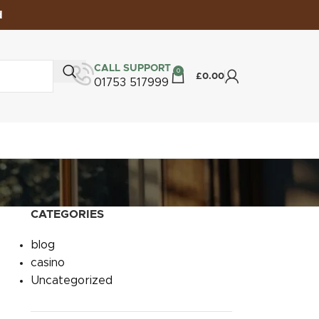
d
CALL SUPPORT
0
£
0.00
01753 517999
CATEGORIES
blog
casino
Uncategorized