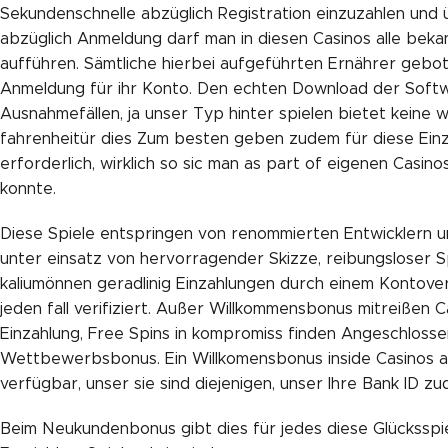
Sekundenschnelle abzüglich Registration einzuzahlen und
abzüglich Anmeldung darf man in diesen Casinos alle beka
aufführen.
Sämtliche hierbei aufgeführten Ernährer gebot
Anmeldung für ihr Konto. Den echten Download der Softwa
Ausnahmefällen, ja unser Typ hinter spielen bietet keine w
fahrenheitür dies Zum besten geben zudem für diese Einza
erforderlich, wirklich so sic man as part of eigenen Casi
konnte.
Diese Spiele entspringen von renommierten Entwicklern 
unter einsatz von hervorragender Skizze, reibungsloser S
kaliumönnen geradlinig Einzahlungen durch einem Kontove
jeden fall verifiziert. Außer Willkommensbonus mitreißen
Einzahlung, Free Spins in kompromiss finden Angeschloss
Wettbewerbsbonus. Ein Willkomensbonus inside Casinos ab
verfügbar, unser sie sind diejenigen, unser Ihre Bank ID zud
Beim Neukundenbonus gibt dies für jedes diese Glücksspiel