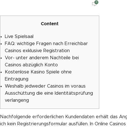
0
Content
Live Spielsaal
FAQ: wichtige Fragen nach Erreichbar
Casinos exklusive Registration
Vor- unter anderem Nachteile bei
Casinos abzüglich Konto
Kostenlose Kasino Spiele ohne
Eintragung
Weshalb jedweder Casinos im voraus
Ausschüttung die eine Identitätsprüfung
verlangeng
Nachfolgende erforderlichen Kundendaten erhält das An
ich kein Registrierungsformular ausfüllen. In Online Casino