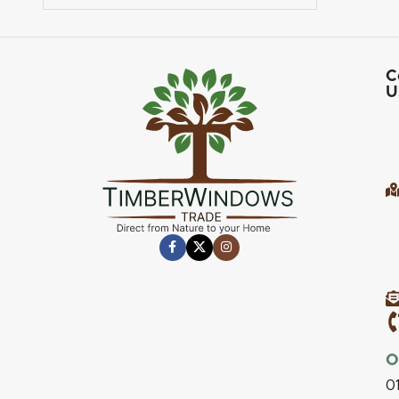
C
U
O
0