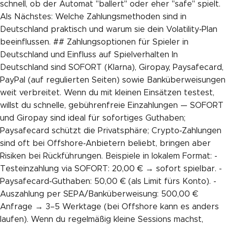
schnell, ob der Automat "ballert" oder eher "safe" spielt.
Als Nächstes: Welche Zahlungsmethoden sind in
Deutschland praktisch und warum sie dein Volatility‑Plan
beeinflussen. ## Zahlungsoptionen für Spieler in
Deutschland und Einfluss auf Spielverhalten In
Deutschland sind SOFORT (Klarna), Giropay, Paysafecard,
PayPal (auf regulierten Seiten) sowie Banküberweisungen
weit verbreitet. Wenn du mit kleinen Einsätzen testest,
willst du schnelle, gebührenfreie Einzahlungen — SOFORT
und Giropay sind ideal für sofortiges Guthaben;
Paysafecard schützt die Privatsphäre; Crypto‑Zahlungen
sind oft bei Offshore‑Anbietern beliebt, bringen aber
Risiken bei Rückführungen. Beispiele in lokalem Format: -
Testeinzahlung via SOFORT: 20,00 € → sofort spielbar. -
Paysafecard‑Guthaben: 50,00 € (als Limit fürs Konto). -
Auszahlung per SEPA/Banküberweisung: 500,00 €
Anfrage → 3–5 Werktage (bei Offshore kann es anders
laufen). Wenn du regelmäßig kleine Sessions machst,