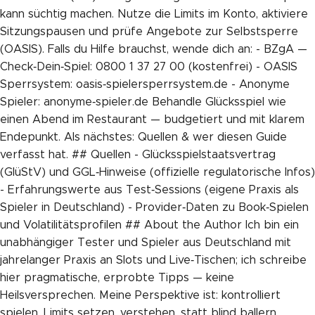
kann süchtig machen. Nutze die Limits im Konto, aktiviere
Sitzungspausen und prüfe Angebote zur Selbstsperre
(OASIS). Falls du Hilfe brauchst, wende dich an: - BZgA —
Check‑Dein‑Spiel: 0800 1 37 27 00 (kostenfrei) - OASIS
Sperrsystem: oasis‑spielersperrsystem.de - Anonyme
Spieler: anonyme‑spieler.de Behandle Glücksspiel wie
einen Abend im Restaurant — budgetiert und mit klarem
Endepunkt. Als nächstes: Quellen & wer diesen Guide
verfasst hat. ## Quellen - Glücksspielstaatsvertrag
(GlüStV) und GGL‑Hinweise (offizielle regulatorische Infos)
- Erfahrungswerte aus Test‑Sessions (eigene Praxis als
Spieler in Deutschland) - Provider‑Daten zu Book‑Spielen
und Volatilitätsprofilen ## About the Author Ich bin ein
unabhängiger Tester und Spieler aus Deutschland mit
jahrelanger Praxis an Slots und Live‑Tischen; ich schreibe
hier pragmatische, erprobte Tipps — keine
Heilsversprechen. Meine Perspektive ist: kontrolliert
spielen, Limits setzen, verstehen, statt blind ballern.