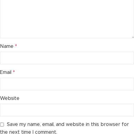
Name
*
Email
*
Website
Save my name, email, and website in this browser for
the next time I comment.