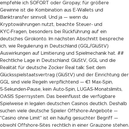
empfehle ich SOFORT oder Giropay; für größere
Gewinne ist die Kombination aus E‑Wallets und
Banktransfer sinnvoll. Und ja — wenn du
Kryptowährungen nutzt, beachte Steuer‑ und
KYC‑Fragen, besonders bei Rückführung auf ein
deutsches Girokonto. Im nächsten Abschnitt bespreche
ich, wie Regulierung in Deutschland (GGL/GlüStV)
Auswirkungen auf Limitierung und Spielmechanik hat. ##
Rechtliche Lage in Deutschland: GlüStV, GGL und die
Realität für deutsche Zocker Real talk: Seit dem
Glücksspielstaatsvertrag (GlüStV) und der Einrichtung der
GGL sind viele Regeln verpflichtend — €1 Max‑Spin,
5‑Sekunden‑Pause, kein Auto‑Spin, LUGAS‑Monatslimits,
OASIS Sperrsystem. Das beeinflusst die verfügbare
Spielweise in legalen deutschen Casinos deutlich. Deshalb
suchen viele deutsche Spieler Offshore‑Angebote —
"Casino ohne Limit" ist ein häufig gesuchter Begriff —
obwohl Offshore‑Sites rechtlich in einer Grauzone stehen.