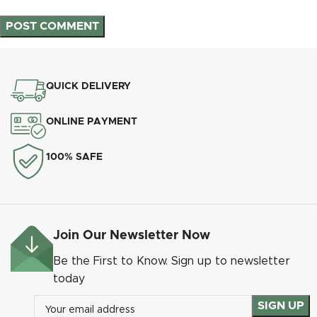
QUICK DELIVERY
ONLINE PAYMENT
100% SAFE
Join Our Newsletter Now
Be the First to Know. Sign up to newsletter
today