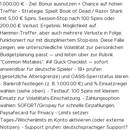
1.000,00 € - Ziel: Bonus ausnutzen + Chance auf hohen
Treffer - Strategie: Spielt Book of Dead / Razor Shark
mit 5,00 € Spins, Session‑Stop nach 100 Spins oder
200,00 € Verlust. Ergebnis: Möglichkeit auf
Hammer‑Treffer, aber auch mehrere Verluste in Folge;
funktioniert nur mit diszipliniertem Stop‑loss. Diese Fälle
zeigen, wie unterschiedliche Volatilität zur persönlichen
Budgetplanung passt — und leiten über zur Rubrik
"Common Mistakes". ## Quick Checklist — sofort
anwendbar für deutsche Spieler - 18+ prüfen
(gesetzliche Altersgrenze) und OASIS‑Sperrstatus klären.
- Bankroll festlegen (z. B. 1.000,00 €) und % Einsatzregel
wählen (siehe oben). - Testlauf: 100 Spins mit kleinem
Einsatz zur Volatilitäts‑Einschätzung. - Zahlungsoption
wählen: SOFORT/Giropay für schnelle Einzahlungen,
Paysafecard für Privacy. - Limits setzen:
Tages‑/Wochenlimits im Konto aktivieren (oder externe
Notizen). - Support prüfen: deutschsprachiger Support?