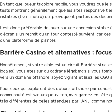
En tant que joueur tricolore mobile, vous voudrez que le 
tests montrent généralement que les sites responsive tie
instables (train, métro) qui provoquent parfois des déconne
Il est donc préférable de jouer sur une connexion stable
d’écran si un retrait ou un tour contesté survient, car c
d’une plateforme de plaintes.
Barrière Casino et alternatives : focu
Honnêtement, si votre cible est un circuit Barrière strict
locales), vous êtes sur du cadrage légal; mais si vous tom
vers un domaine offshore, soyez vigilant et lisez les CGU a
Pour ceux qui explorent des options offshore par curiosité
communauté est
win-unique-casino
, mais gardez en tête 
très différentes de celles attendues par l’ANJ, comme nous