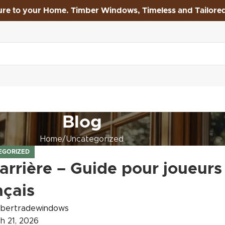
ure to your Home. Timber Windows, Timeless and Tailore
Blog
Home
Uncategorized
EGORIZED
arrière – Guide pour joueurs
nçais
mbertradewindows
h 21, 2026