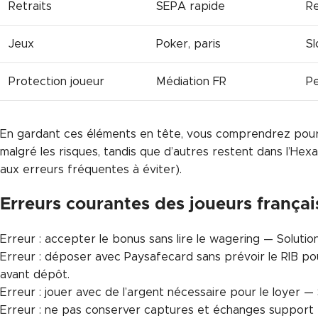
Retraits
SEPA rapide
Re
Jeux
Poker, paris
Sl
Protection joueur
Médiation FR
Pe
En gardant ces éléments en tête, vous comprendrez pourqu
malgré les risques, tandis que d’autres restent dans l’Hexa
aux erreurs fréquentes à éviter).
Erreurs courantes des joueurs françai
Erreur : accepter le bonus sans lire le wagering — Solutio
Erreur : déposer avec Paysafecard sans prévoir le RIB pou
avant dépôt.
Erreur : jouer avec de l’argent nécessaire pour le loyer — So
Erreur : ne pas conserver captures et échanges support — 