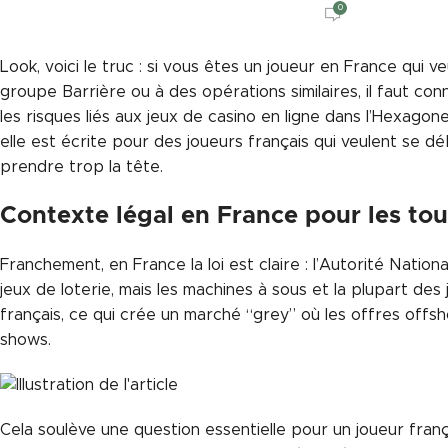
0
Look, voici le truc : si vous êtes un joueur en France qui v
groupe Barrière ou à des opérations similaires, il faut con
les risques liés aux jeux de casino en ligne dans l’Hexagon
elle est écrite pour des joueurs français qui veulent se dé
prendre trop la tête.
Contexte légal en France pour les tou
Franchement, en France la loi est claire : l’Autorité Nation
jeux de loterie, mais les machines à sous et la plupart des 
français, ce qui crée un marché “grey” où les offres offsh
shows.
Cela soulève une question essentielle pour un joueur franç