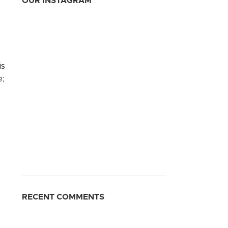
OUR INSTAGRAM
is
e;
RECENT COMMENTS