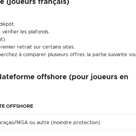
e (joueurs français)
 dépôt.
vérifier les plafonds.
t).
emier retrait sur certains sites.
cherchez à comparer plusieurs offres, la partie suivante vo
lateforme offshore (pour joueurs en
ITE OFFSHORE
raçao/MGA ou autre (moindre protection)