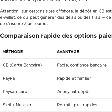
standard attendu par les banques françaises.
Attention : sur certains sites offshore, le dépôt en CB es
e‑wallet, ce qui peut générer des délais ou des frais — c
de s’inscrire à un tournoi.
Comparaison rapide des options paie
MÉTHODE
AVANTAGE
CB (Carte Bancaire)
Facile, confiance bancaire
PayPal
Rapide et familier
Paysafecard
Anonymat dépôt
Skrill / Neteller
Retraits plus rapides