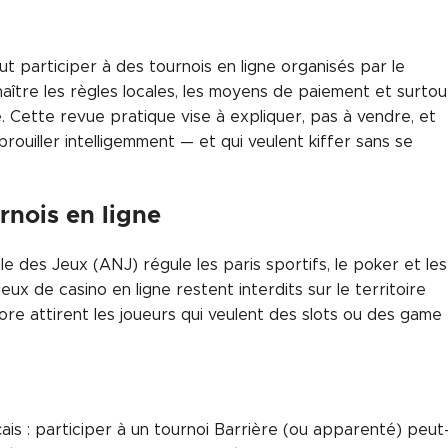
eut participer à des tournois en ligne organisés par le
naître les règles locales, les moyens de paiement et surtou
e. Cette revue pratique vise à expliquer, pas à vendre, et
brouiller intelligemment — et qui veulent kiffer sans se
rnois en ligne
ale des Jeux (ANJ) régule les paris sportifs, le poker et les
jeux de casino en ligne restent interdits sur le territoire
ore attirent les joueurs qui veulent des slots ou des game
ais : participer à un tournoi Barrière (ou apparenté) peut-