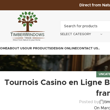
Direct from Nat
SELECT CATEGORY
OME
ABOUT US
OUR PRODUCTS
DESIGN ONLINE
CONTACT US
.
.
UNCAT
Tournois Casino en Ligne B
fra
Posted by
ti
On Marc